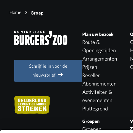
Home
Groep
Plan uw bezoek
O
Route &
O
Openingstijden
H
Arrangementen
N
Schrijf je in voor de
Prijzen
G
nieuwsbrief
Reseller
Abonnementen
Activiteiten &
evenementen
Plattegrond
Groepen
W
Groepen
Z