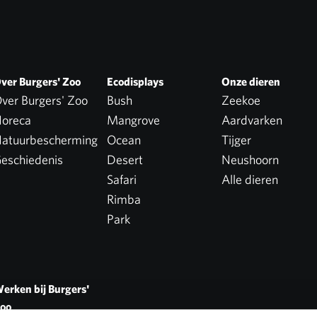
ver Burgers' Zoo
Ecodisplays
Onze dieren
ver Burgers' Zoo
Bush
Zeekoe
oreca
Mangrove
Aardvarken
atuurbescherming
Ocean
Tijger
eschiedenis
Desert
Neushoorn
Safari
Alle dieren
Rimba
Park
erken bij Burgers'
oo