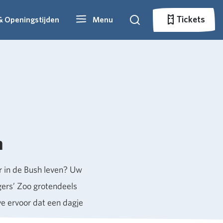
Tickets
& Openingstijden
Menu
Zoeken
Tickets
n
r in de Bush leven? Uw
gers’ Zoo grotendeels
e ervoor dat een dagje