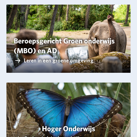
Beroepsgericht Groen onderwijs
(MBO) en AD
Leren in een groene omgeving
Hoger Onderwijs