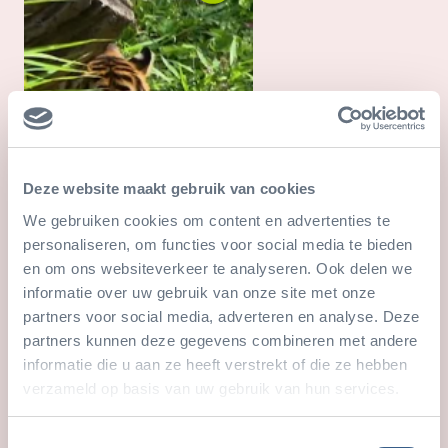
Deze website maakt gebruik van cookies
We gebruiken cookies om content en advertenties te
personaliseren, om functies voor social media te bieden
Burgers’ Rimba
en om ons websiteverkeer te analyseren. Ook delen we
informatie over uw gebruik van onze site met onze
partners voor social media, adverteren en analyse. Deze
partners kunnen deze gegevens combineren met andere
informatie die u aan ze heeft verstrekt of die ze hebben
verzameld op basis van uw gebruik van hun services.
Toestemmingsselectie