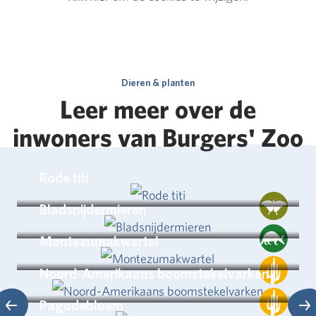
Dieren & planten
Leer meer over de
inwoners van Burgers' Zoo
Rode titi
Bladsnijdermieren
Montezumakwartel
Noord-Amerikaans boomstekelvarken
Pagodebloem
Vol