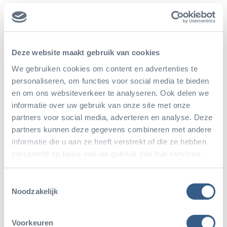
gezelschap? Ontdek de prachtige wereld van Burgers'
Zoo met uw familie en vrienden tijdens een
onvergetelijk parkbezoek met uw groep! Met een
Deze website maakt gebruik van cookies
gezelschap van 20 personen of meer heeft u de
We gebruiken cookies om content en advertenties te
perfecte gelegenheid om samen de wonderen van de
personaliseren, om functies voor social media te bieden
natuur te verkennen en een onvergetelijke dag te
en om ons websiteverkeer te analyseren. Ook delen we
informatie over uw gebruik van onze site met onze
beleven.
partners voor social media, adverteren en analyse. Deze
partners kunnen deze gegevens combineren met andere
Bent u met meer dan 100 personen? Neem dan even
informatie die u aan ze heeft verstrekt of die ze hebben
verzameld op basis van uw gebruik van hun services.
contact met ons op:
026-3537201 /
events@burgerszoo.nl
Toestemmingsselectie
Noodzakelijk
Groepstarief
Voorkeuren