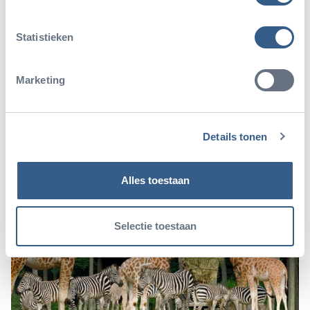
0 t/m 3 jaar
Gratis
4 t/m 9 jaar per kind
€ 27,50
Statistieken
Volwassene
€ 29
Reserveer een groepsbezoek
Marketing
Details tonen
Alles toestaan
Selectie toestaan