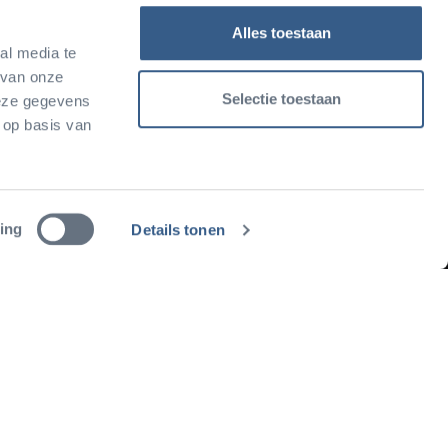
Alles toestaan
al media te
 van onze
Selectie toestaan
deze gegevens
 op basis van
Zakelijk
Antoon van Hooffplein 1,
Safari Meeting
ing
Details tonen
6816 SH Arnhem
Centre
Congrescentrum
026 - 442 45 34
Personeelsdag
info@burgerszoo.nl