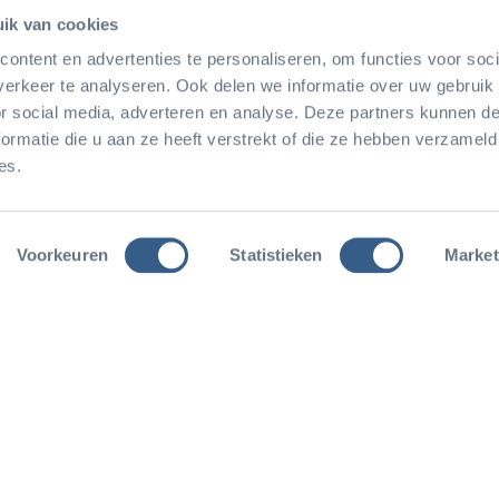
ik van cookies
ontent en advertenties te personaliseren, om functies voor soci
erkeer te analyseren. Ook delen we informatie over uw gebruik
or social media, adverteren en analyse. Deze partners kunnen 
ormatie die u aan ze heeft verstrekt of die ze hebben verzameld
es.
ver Burgers' Zoo
Ecodisplays
Onze dieren
ver Burgers' Zoo
Bush
Zeekoe
Voorkeuren
Statistieken
Market
oreca
Mangrove
Aardvarken
atuurbescherming
Ocean
Tijger
eschiedenis
Desert
Neushoorn
Safari
Alle dieren
Rimba
Park