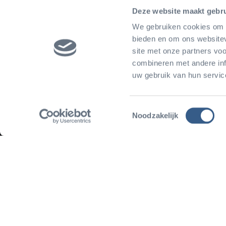
Deze website maakt gebru
We gebruiken cookies om c
bieden en om ons websitev
site met onze partners vo
Home
Print
combineren met andere inf
uw gebruik van hun servic
Plan uw bezoek
O
Toestemmingsselectie
Route &
O
Noodzakelijk
Openingstijden
H
Arrangementen
N
Schrijf je in voor de
Prijzen
G
nieuwsbrief
Reseller
Abonnementen
Activiteiten &
evenementen
Plattegrond