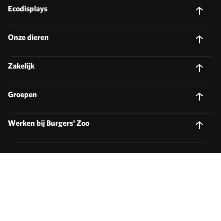
Ecodisplays
Onze dieren
Zakelijk
Groepen
Werken bij Burgers' Zoo
Parkreglement
Voorwaarden cadeaubonnen
Privacy statement
ODR platform