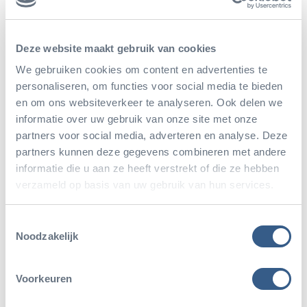
van Videoranger Puck, updates uit het park,
fragmenten uit onze tv-programma's en 360-
Deze website maakt gebruik van cookies
graden video's waarin je door ons park kunt lopen.
We gebruiken cookies om content en advertenties te
personaliseren, om functies voor social media te bieden
en om ons websiteverkeer te analyseren. Ook delen we
informatie over uw gebruik van onze site met onze
Volg ons op YouTube
partners voor social media, adverteren en analyse. Deze
partners kunnen deze gegevens combineren met andere
Volg ons op YouTube
informatie die u aan ze heeft verstrekt of die ze hebben
verzameld op basis van uw gebruik van hun services.
Toestemmingsselectie
Noodzakelijk
Voorkeuren