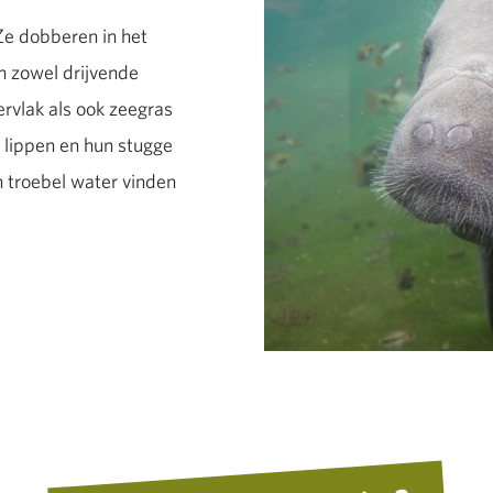
Ze dobberen in het
n zowel drijvende
rvlak als ook zeegras
 lippen en hun stugge
n troebel water vinden