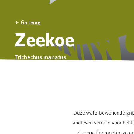
Ga terug
Zeekoe
Trichechus manatus
Deze waterbewonende grijz
landleven verruild voor het 
elk zoogdier moeten ze e