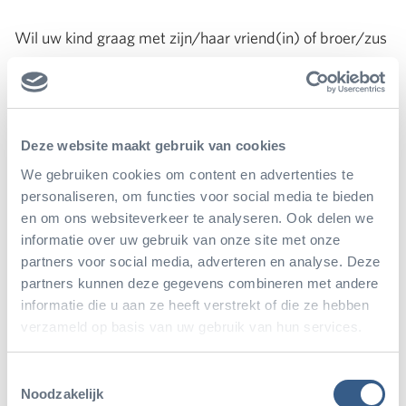
Wil uw kind graag met zijn/haar vriend(in) of broer/zus
in één groep uit dezelfde categorie (en past dit in de
leeftijdscategorie)? Noteer dit tijdens het aanmelden in
het vak bij de leeftijd. Wij zullen hier zoveel mogelijk
Deze website maakt gebruik van cookies
rekening mee proberen te houden. Na het aanmelden
We gebruiken cookies om content en advertenties te
krijgt u een bevestigingsmail. Daarin vindt u een link
personaliseren, om functies voor social media te bieden
met een vragenlijst over uw kind. Vul deze korte lijst
en om ons websiteverkeer te analyseren. Ook delen we
informatie over uw gebruik van onze site met onze
a.u.b. direct in. Dan hebben we meteen alle nodige info,
partners voor social media, adverteren en analyse. Deze
zoals allergieën en bijzonderheden.
partners kunnen deze gegevens combineren met andere
informatie die u aan ze heeft verstrekt of die ze hebben
verzameld op basis van uw gebruik van hun services.
Wie krijgt een plek in de Kidsclubs?
Toestemmingsselectie
Het aantal beschikbare plaatsen voor de KidsClub is
Noodzakelijk