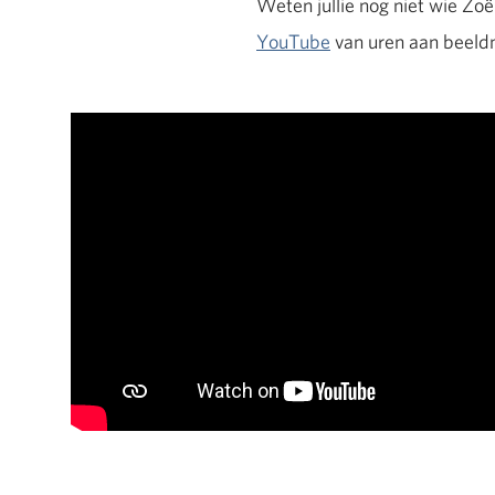
Weten jullie nog niet wie Zo
YouTube
van uren aan beeldm