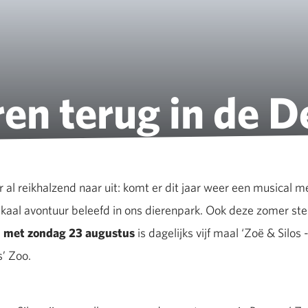
ren terug in de D
r al reikhalzend naar uit: komt er dit jaar weer een musical 
aal avontuur beleefd in ons dierenpark. Ook deze zomer stell
en met zondag 23 augustus
is dagelijks vijf maal ‘Zoë & Silos
s’ Zoo.