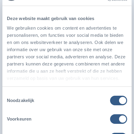
Ook leuk
Deze website maakt gebruik van cookies
We gebruiken cookies om content en advertenties te
personaliseren, om functies voor social media te bieden
en om ons websiteverkeer te analyseren. Ook delen we
informatie over uw gebruik van onze site met onze
partners voor social media, adverteren en analyse. Deze
partners kunnen deze gegevens combineren met andere
informatie die u aan ze heeft verstrekt of die ze hebben
verzameld op basis van uw gebruik van hun services.
Toestemmingsselectie
Burgers' Zoo ontwikkelt grootste
Noodzakelijk
zeegrasaquarium ter wereld
Voorkeuren
Koninklijke Burgers’ Zoo ontwikkelt het grootste
zeegrasaquarium ter wereld met een volume van