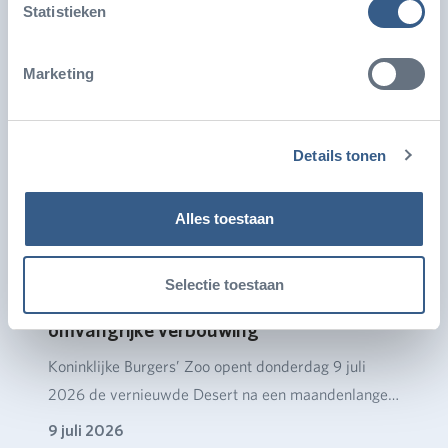
ruim…
Statistieken
Marketing
Details tonen
Alles toestaan
Selectie toestaan
Burgers' Zoo opent Desert na
omvangrijke verbouwing
Koninklijke Burgers’ Zoo opent donderdag 9 juli
2026 de vernieuwde Desert na een maandenlange
verbou…
9 juli 2026