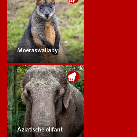
Moeraswallaby
Aziatische olifant