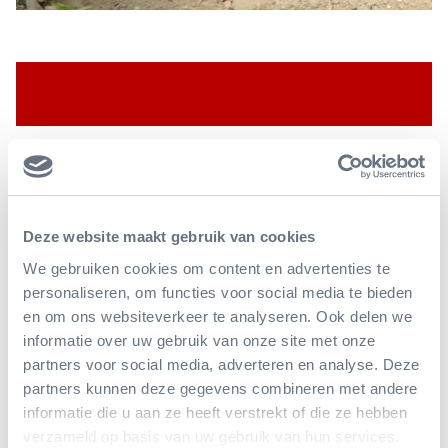
Bedreiging en bescherming
Deze website maakt gebruik van cookies
Stokstaartjes zijn in de natuur niet zeldzaam. En voor
We gebruiken cookies om content en advertenties te
zover biologen weten, liggen er ook geen nieuwe of
personaliseren, om functies voor social media te bieden
uitzonderlijke bedreigingen voor deze soort op de loer,
en om ons websiteverkeer te analyseren. Ook delen we
gelukkig!
informatie over uw gebruik van onze site met onze
partners voor social media, adverteren en analyse. Deze
partners kunnen deze gegevens combineren met andere
informatie die u aan ze heeft verstrekt of die ze hebben
verzameld op basis van uw gebruik van hun services.