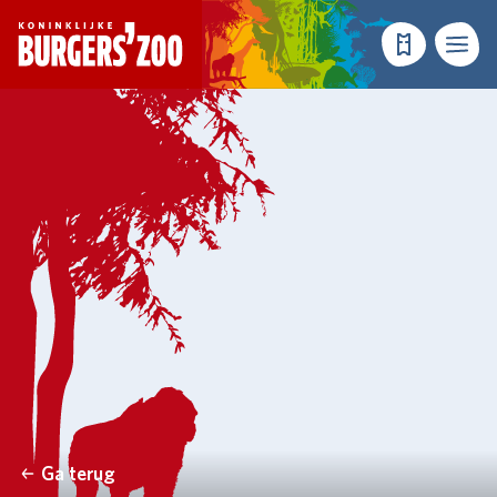
- Homepagina
Tickets
Menu
Ga terug