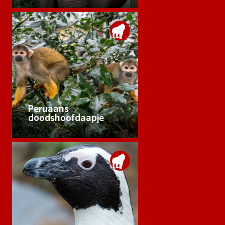
Peruaans
doodshoofdaapje