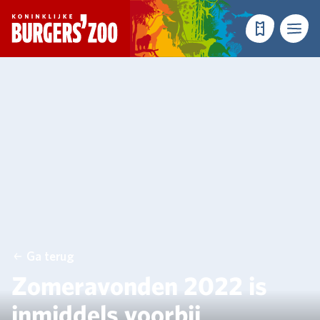
- Homepagina
Tickets
Menu
Ga terug
Zomeravonden 2022 is
inmiddels voorbij