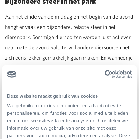
Bijzondere sfeer in het park
Aan het einde van de middag en het begin van de avond
hangt er vaak een bijzondere, relaxte sfeer in het
dierenpark. Sommige diersoorten worden juist actiever
naarmate de avond valt, terwijl andere diersoorten het
zich eens lekker gemakkelijk gaan maken. En wanneer je
bijvoorbeeld de Bush of de Mangrove in plaats van in de
ochtend eens in de vroege avond bezoekt, levert dat
vaak een heel eigen beleving op. Ook bieden we op
Deze website maakt gebruik van cookies
vrijdag en zaterdag een
zomeravond rondleiding
aan.
We gebruiken cookies om content en advertenties te
personaliseren, om functies voor social media te bieden
en om ons websiteverkeer te analyseren. Ook delen we
Voordelig met vrienden of familie van
informatie over uw gebruik van onze site met onze
de vakantie genieten
partners voor social media, adverteren en analyse. Deze