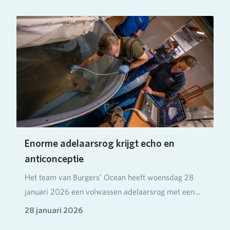
Enorme adelaarsrog krijgt echo en
anticonceptie
Het team van Burgers’ Ocean heeft woensdag 28
januari 2026 een volwassen adelaarsrog met een
spanwij…
28 januari 2026