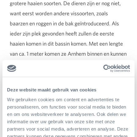
grotere haaien soorten. De dieren zijn er nog niet,
want eerst worden andere vissoorten, zoals
baarzen en roggen in de bak geïntroduceerd. Als
ieder zijn plek gevonden heeft zullen de eerste
haaien komen in dit bassin komen. Met een lengte
van ca. 1 meter komen ze Arnhem binnen en kunnen
dan uitgroeien tot een indrukwekkende twee tot
zelfs drie meter.
Deze website maakt gebruik van cookies
Koralen
We gebruiken cookies om content en advertenties te
personaliseren, om functies voor social media te bieden
Ook koralen horen in een aquarium thuis. De
en om ons websiteverkeer te analyseren. Ook delen we
informatie over uw gebruik van onze site met onze
levende koralen die momenteel te zien zijn, zijn
partners voor social media, adverteren en analyse. Deze
allen inbeslag genomen door de
Algemene
partners kunnen deze gegevens combineren met andere