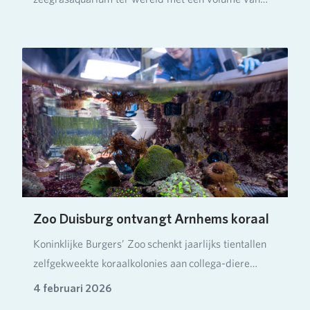
ruim…
Zoo Duisburg ontvangt Arnhems koraal
Koninklijke Burgers’ Zoo schenkt jaarlijks tientallen
zelfgekweekte koraalkolonies aan collega-diere…
4 februari 2026