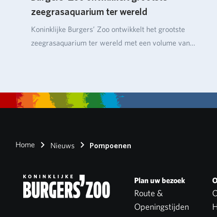
zeegrasaquarium ter wereld
Koninklijke Burgers’ Zoo ontwikkelt het grootste
zeegrasaquarium ter wereld met een volume van
ruim…
Home
Nieuws
Pompoenen
Plan uw bezoek
O
Route &
O
Openingstijden
H