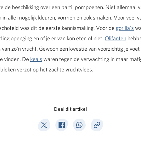
we de beschikking over een partij pompoenen. Niet allemaal v
n alle mogelijk kleuren, vormen en ook smaken. Voor veel v
hoteld was dit de eerste kennismaking. Voor de
gorilla's
was
ing openging en of je er van kon eten of niet.
Olifanten
hebben
an zo'n vrucht. Gewoon een kwestie van voorzichtig je voet 
e vinden. De
kea's
waren tegen de verwachting in maar mati
leken verzot op het zachte vruchtvlees.
Deel dit artikel
Deel op Twitter
Deel op Facebook
Deel op WhatsApp
Kopieer link