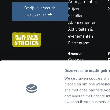
Arrangementen
N
Schrijf je in voor de
Prijzen
G
nieuwsbrief
Reseller
Abonnementen
Activiteiten &
evenementen
Plattegrond
Groepen
W
Groepen
Z
V
Schoolreizen
Deze website maakt gebru
Zorginstellingen
We gebruiken cookies om c
Personeelsvereniging
bieden en om ons websitev
site met onze partners vo
combineren met andere inf
uw gebruik van hun servic