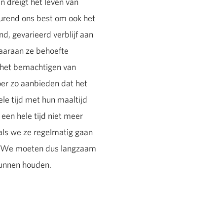
n dreigt het leven van
durend ons best om ook het
d, gevarieerd verblijf aan
waaraan ze behoefte
n het bemachtigen van
oer zo aanbieden dat het
ele tijd met hun maaltijd
 een hele tijd niet meer
als we ze regelmatig gaan
el. We moeten dus langzaam
unnen houden.