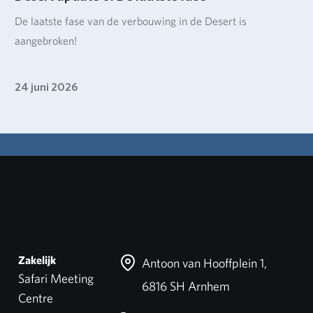
De laatste fase van de verbouwing in de Desert is
aangebroken!
24 juni 2026
Zakelijk
Antoon van Hooffplein 1,
Safari Meeting
6816 SH Arnhem
Centre