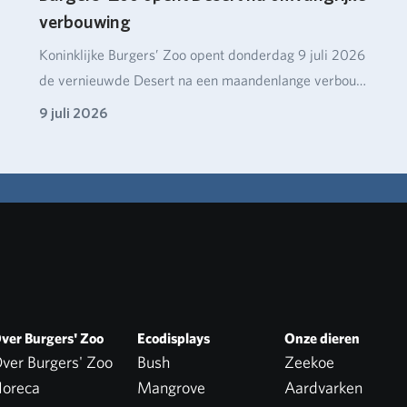
verbouwing
Koninklijke Burgers’ Zoo opent donderdag 9 juli 2026
de vernieuwde Desert na een maandenlange verbou…
9 juli 2026
ver Burgers' Zoo
Ecodisplays
Onze dieren
ver Burgers' Zoo
Bush
Zeekoe
oreca
Mangrove
Aardvarken