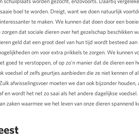
n schuilplaats worden gezocht, enzovoorts. Daarbij vergeleke
saaie boel te worden. Dreigt, want we doen natuurlijk voort
 interessanter te maken. We kunnen dat doen door een boeien
te zorgen dat sociale dieren over het gezelschap beschikken 
eren geld dat een groot deel van hun tijd wordt besteed aa
 mogelijkheden om voor extra prikkels te zorgen. We kunnen v
 het goed te verstoppen, of op zo'n manier dat de dieren een h
k voedsel of zelfs geurtjes aanbieden die ze niet kennen of al
Zulk afwisselingsvoer moeten we dan ook bijzonder houden, 
raf en wordt het net zo saai als het andere dagelijkse voeds
an zaken waarmee we het leven van onze dieren spannend k
eest