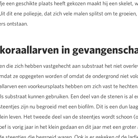
fje een geschikte plaats heeft gekozen maakt hij een skelet
Uit dit ene poliepje, dat zich vele malen splitst om te groeie
ers ontstaan.
koraallarven in gevangensch
alen die zich hebben vastgehecht aan substraat het niet overl
 omdat ze opgegeten worden of omdat de ondergrond niet vold
llarven een voorkeursplaats hebben om zich vast te hechten. 
als substraat kunnen gebruiken. Een deel van de stenen is al
eentjes zijn nu begroeid met een biofilm. Dit is een dun laag
klein leven. Het tweede deel van de steentjes wordt schoon (
 is vorig jaar in het klein gedaan en dit jaar met een groter a
 steentjes die begroeid waren. Ook is er gekeken of de larfjes