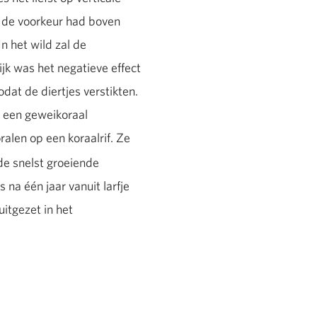
al de voorkeur had boven
n het wild zal de
jk was het negatieve effect
odat de diertjes verstikten.
is een geweikoraal
alen op een koraalrif. Ze
 de snelst groeiende
 na één jaar vanuit larfje
uitgezet in het