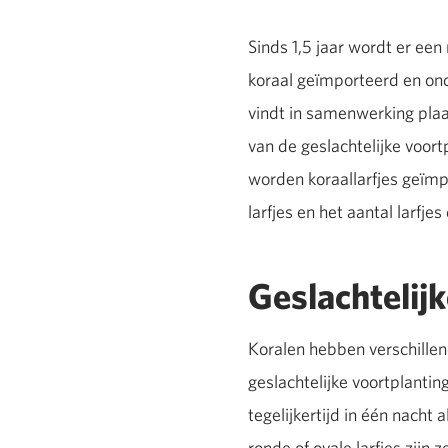
Sinds 1,5 jaar wordt er ee
koraal geïmporteerd en ond
vindt in samenwerking plaa
van de geslachtelijke voor
worden koraallarfjes geïmpo
larfjes en het aantal larfjes
Geslachtelij
Koralen hebben verschillen
geslachtelijke voortplanting
tegelijkertijd in één nacht 
ronde of ovale larfjes zijn 