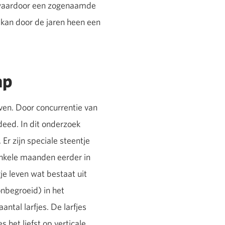
, waardoor een zogenaamde
n, kan door de jaren heen een
ap
even. Door concurrentie van
eed. In dit onderzoek
Er zijn speciale steentje
 enkele maanden eerder in
je leven wat bestaat uit
onbegroeid) in het
antal larfjes. De larfjes
 het liefst op verticale