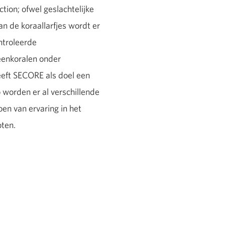
ion; ofwel geslachtelijke
an de koraallarfjes wordt er
ntroleerde
eenkoralen onder
eft SECORE als doel een
worden er al verschillende
n van ervaring in het
oten.