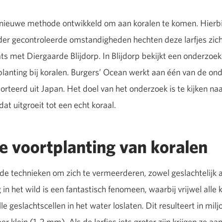
n nieuwe methode ontwikkeld om aan koralen te komen. Hierbi
er gecontroleerde omstandigheden hechten deze larfjes zich 
ts met Diergaarde Blijdorp. In Blijdorp bekijkt een onderzoe
tplanting bij koralen. Burgers’ Ocean werkt aan één van de on
rteerd uit Japan. Het doel van het onderzoek is te kijken na
 dat uitgroeit tot een echt koraal.
ke voortplanting van koralen
de technieken om zich te vermeerderen, zowel geslachtelijk a
 in het wild is een fantastisch fenomeen, waarbij vrijwel alle 
alle geslachtscellen in het water loslaten. Dit resulteert in mil
zeer klein (1-2 mm). Als de larfjes iets groter zijn krijgen ze a