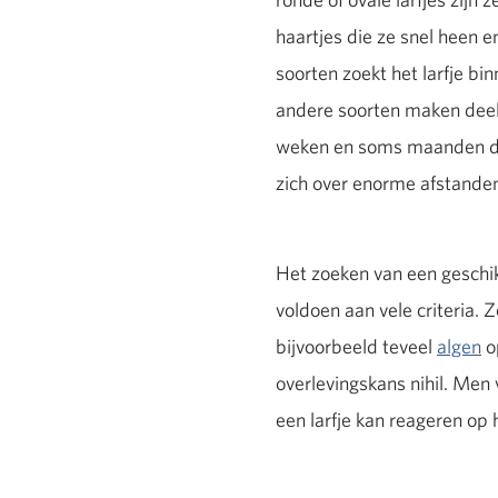
haartjes die ze snel heen e
soorten zoekt het larfje b
andere soorten maken deel 
weken en soms maanden dur
zich over enorme afstanden
Het zoeken van een geschik
voldoen aan vele criteria. Z
bijvoorbeeld teveel
algen
op
overlevingskans nihil. Men 
een larfje kan reageren op 