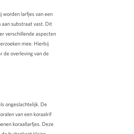
j worden larfjes van een
aan substraat vast. Dit
ker verschillende aspecten
derzoeken mee. Hierbij
ar de overleving van de
ls ongeslachtelijk. De
koralen van een koraalrif
joenen koraallarfjes. Deze
an de buitenkant kleine