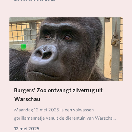
Burgers' Zoo ontvangt zilverrug uit
Warschau
Maandag 12 mei 2025 is een volwassen
gorillamannetje vanuit de dierentuin van Warschau
in ons park g…
12 mei 2025