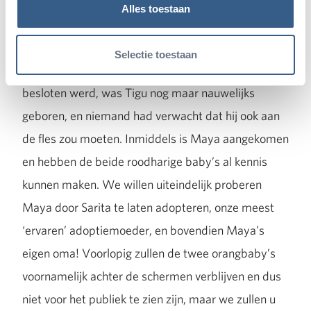
oranggroep te introduceren. Dat er zowel bij de
Alles toestaan
verzorgers als bij de Arnhemse orangs al ervaring is
met deze methode heeft daarbij een belangrijke rol
Selectie toestaan
gespeeld. Toen over de toekomst van Maya
besloten werd, was Tigu nog maar nauwelijks
geboren, en niemand had verwacht dat hij ook aan
de fles zou moeten. Inmiddels is Maya aangekomen
en hebben de beide roodharige baby’s al kennis
kunnen maken. We willen uiteindelijk proberen
Maya door Sarita te laten adopteren, onze meest
‘ervaren’ adoptiemoeder, en bovendien Maya’s
eigen oma! Voorlopig zullen de twee orangbaby’s
voornamelijk achter de schermen verblijven en dus
niet voor het publiek te zien zijn, maar we zullen u