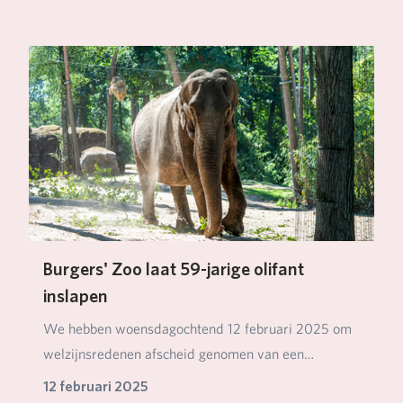
Burgers' Zoo laat 59-jarige olifant
inslapen
We hebben woensdagochtend 12 februari 2025 om
welzijnsredenen afscheid genomen van een
hoogbejaarde…
12 februari 2025