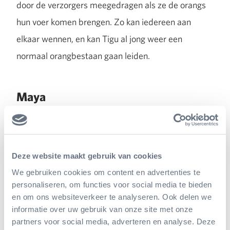
door de verzorgers meegedragen als ze de orangs
hun voer komen brengen. Zo kan iedereen aan
elkaar wennen, en kan Tigu al jong weer een
normaal orangbestaan gaan leiden.
Maya
En dan hebben we er inmiddels nog een orangbaby
bijgekregen. Een paar weken vóór de geboorte van
Tigu in Burgers’, werd er in de dierentuin van
Deze website maakt gebruik van cookies
Wenen een orang oetanmeisje geboren. De moeder
We gebruiken cookies om content en advertenties te
personaliseren, om functies voor social media te bieden
van dat jong was Soraya, die zelf in Arnhem
en om ons websiteverkeer te analyseren. Ook delen we
geboren was. In Wenen waren de orang oetans kort
informatie over uw gebruik van onze site met onze
partners voor social media, adverteren en analyse. Deze
daarvoor besmet geraakt met een gevaarlijke