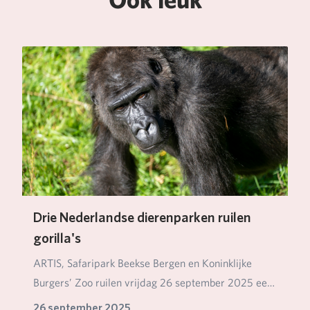
Drie Nederlandse dierenparken ruilen
gorilla's
ARTIS, Safaripark Beekse Bergen en Koninklijke
Burgers’ Zoo ruilen vrijdag 26 september 2025 een
aan…
26 september 2025