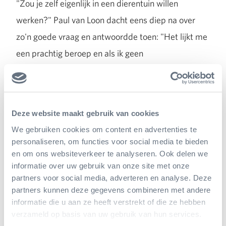
"Zou je zelf eigenlijk in een dierentuin willen
werken?" Paul van Loon dacht eens diep na over
zo'n goede vraag en antwoordde toen: "Het lijkt me
een prachtig beroep en als ik geen
kinderboekenschrijver zou zijn geworden, dan was
dat misschien wel gebeurd. Als ik er nu over
nadenk, dan schrijf ik wel heel vaak over dieren, dus
Deze website maakt gebruik van cookies
dan moet ik het wel heel leuk vinden!"
We gebruiken cookies om content en advertenties te
personaliseren, om functies voor social media te bieden
en om ons websiteverkeer te analyseren. Ook delen we
Tenslotte onthulde Paul van Loon na goed
informatie over uw gebruik van onze site met onze
doorvragen van Puck nog één van zijn diepste
partners voor social media, adverteren en analyse. Deze
partners kunnen deze gegevens combineren met andere
geheimen, namelijk waarom hij een mysterieuze
informatie die u aan ze heeft verstrekt of die ze hebben
ring met een oog draagt. "Die ring bevat een oog,
verzameld op basis van uw gebruik van hun services.