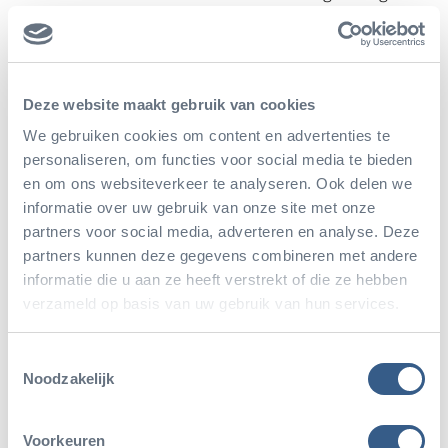
gekleurd blad dat er in de donkere omgeving met
overal zonnevlekken, uitziet alsof het zwaar
beschadigd is. Bladeren zijn soms net zo
Deze website maakt gebruik van cookies
interessant als bloemen!
We gebruiken cookies om content en advertenties te
personaliseren, om functies voor social media te bieden
en om ons websiteverkeer te analyseren. Ook delen we
Geschreven door: J. Wensing
informatie over uw gebruik van onze site met onze
partners voor social media, adverteren en analyse. Deze
partners kunnen deze gegevens combineren met andere
informatie die u aan ze heeft verstrekt of die ze hebben
verzameld op basis van uw gebruik van hun services.
Deel dit artikel
Toestemmingsselectie
Noodzakelijk
Deel op Twitter
Deel op Facebook
Deel op WhatsApp
Kopieer link
Voorkeuren