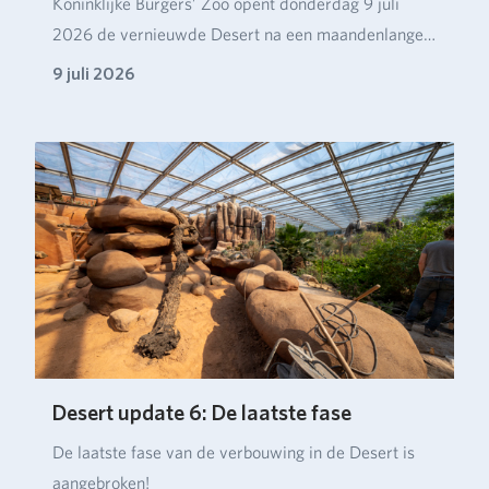
Koninklijke Burgers’ Zoo opent donderdag 9 juli
2026 de vernieuwde Desert na een maandenlange
verbou…
9 juli 2026
Desert update 6: De laatste fase
De laatste fase van de verbouwing in de Desert is
aangebroken!