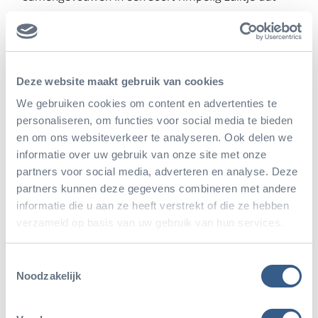
recht omhoog steekt terwijl de kelkblaadjes niet
verder ontwikkeld zijn dan wat dunne, puntige
uitsteekseltjes. Het enige dat je ervan overtuigt dat
Deze website maakt gebruik van cookies
het echt een open bloem is, is het pakketje
We gebruiken cookies om content en advertenties te
meeldraden en de stamper die duidelijk ver naar
personaliseren, om functies voor social media te bieden
buiten hangen. Prachtig, zo’n onopvallend
en om ons websiteverkeer te analyseren. Ook delen we
informatie over uw gebruik van onze site met onze
wondertje!
partners voor social media, adverteren en analyse. Deze
partners kunnen deze gegevens combineren met andere
informatie die u aan ze heeft verstrekt of die ze hebben
verzameld op basis van uw gebruik van hun services.
Deel dit artikel
Toestemmingsselectie
Noodzakelijk
Deel op Twitter
Deel op Facebook
Deel op WhatsApp
Kopieer link