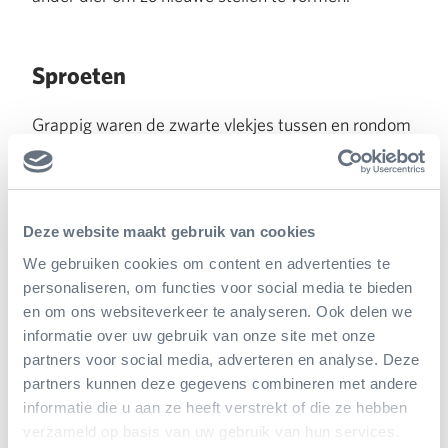
Sproeten
Grappig waren de zwarte vlekjes tussen en rondom
de ogen van de jongen. Dit is iets wat bij de
ouderdieren niet te zien is. Voor de functie hiervan,
moet er naar het gedrag van deze roggen gekeken
Deze website maakt gebruik van cookies
worden. Daar waar mogelijk zullen deze roggen
We gebruiken cookies om content en advertenties te
onder het zand verstopt liggen, als ze niet naar
personaliseren, om functies voor social media te bieden
en om ons websiteverkeer te analyseren. Ook delen we
voedsel aan het zoeken zijn. Enkel de ogen en de
informatie over uw gebruik van onze site met onze
twee gaten achter de ogen zijn boven het zand
partners voor social media, adverteren en analyse. Deze
partners kunnen deze gegevens combineren met andere
zichtbaar. De ‘sproeten’ helpen met de camouflage
informatie die u aan ze heeft verstrekt of die ze hebben
van dat kleine stukje dat voor potentiële rovers
verzameld op basis van uw gebruik van hun services.