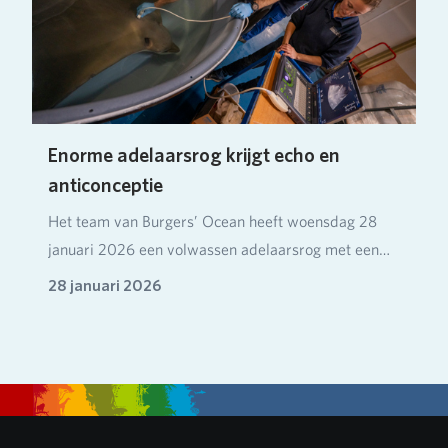
Enorme adelaarsrog krijgt echo en
anticonceptie
Het team van Burgers’ Ocean heeft woensdag 28
januari 2026 een volwassen adelaarsrog met een
spanwij…
28 januari 2026