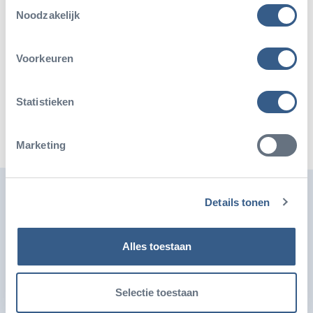
Toestemmingsselectie
Noodzakelijk
Deel dit artikel
Voorkeuren
Deel op Twitter
Deel op Facebook
Deel op WhatsApp
Kopieer link
Statistieken
Marketing
Ook leuk
Details tonen
Alles toestaan
Selectie toestaan