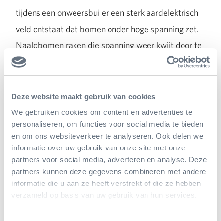
tijdens een onweersbui er een sterk aardelektrisch
veld ontstaat dat bomen onder hoge spanning zet.
Naaldbomen raken die spanning weer kwijt door te
‘sproeien’. Aan de toppen van de naalden scheiden
ze kleine druppels vloeistof af waarin onder andere
de frisse geurstoffen zitten die zo kenmerkend zijn
Deze website maakt gebruik van cookies
voor naaldbossen. Door een taxus nu onder een
We gebruiken cookies om content en advertenties te
personaliseren, om functies voor social media te bieden
sterk elektrisch veld te brengen (zo’n 10.000 volt)
en om ons websiteverkeer te analyseren. Ook delen we
kun je hem ook laten sproeien en de druppels
informatie over uw gebruik van onze site met onze
opvangen (waar ook taxol in zit). De boom lijdt daar
partners voor social media, adverteren en analyse. Deze
partners kunnen deze gegevens combineren met andere
niet onder en je kunt het dagelijks herhalen! Zo kan
informatie die u aan ze heeft verstrekt of die ze hebben
zelfs een ‘venijnboom’ helpen!
verzameld op basis van uw gebruik van hun services.