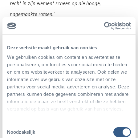
recht in zijn element scheen op die hooge,
nagemaakte rotsen.’
‘De toegangsprijs is slechts 20 cts, kinderen 10 cts.’
Deze website maakt gebruik van cookies
We gebruiken cookies om content en advertenties te
In de herfst van 1914 kocht Johan Burgers voor
personaliseren, om functies voor social media te bieden
en om ons websiteverkeer te analyseren. Ook delen we
vierduizend gulden een aangrenzend stuk
informatie over uw gebruik van onze site met onze
landbouwgrond voor uitbreiding met verblijven van
partners voor social media, adverteren en analyse. Deze
partners kunnen deze gegevens combineren met andere
beren, hyena’s en zelfs leeuwen. De eerste drie
informatie die u aan ze heeft verstrekt of die ze hebben
leeuwen maakten op 27 september 1916 hun
verzameld op basis van uw gebruik van hun services.
entrée. Dit verontrustte wel de ‘s-Heerenbergse
burgers. Er werden zelfs vragen in de
Toestemmingsselectie
Noodzakelijk
raadsvergadering gesteld over het luide gebrul!