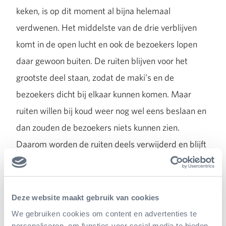
keken, is op dit moment al bijna helemaal
verdwenen. Het middelste van de drie verblijven
komt in de open lucht en ook de bezoekers lopen
daar gewoon buiten. De ruiten blijven voor het
grootste deel staan, zodat de maki’s en de
bezoekers dicht bij elkaar kunnen komen. Maar
ruiten willen bij koud weer nog wel eens beslaan en
dan zouden de bezoekers niets kunnen zien.
Daarom worden de ruiten deels verwijderd en blijft
er een klein stukje watergracht over dat daar ook
erg ondiep wordt. De rest van de gracht wordt
gedempt. Het dak met de kunsstofplaten wordt
Deze website maakt gebruik van cookies
daar helemaal verwijderd op een paar van de stalen
We gebruiken cookies om content en advertenties te
personaliseren, om functies voor social media te bieden