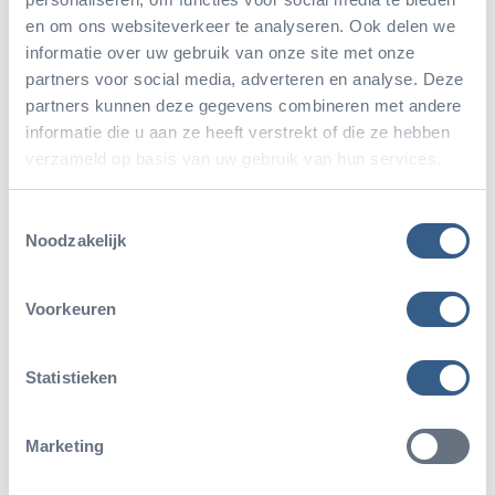
balken na. Daaroverheen wordt een net gespannen,
en om ons websiteverkeer te analyseren. Ook delen we
zodat de ruimte helemaal door de maki’s gebruikt
informatie over uw gebruik van onze site met onze
kan worden. Het ligt in de bedoeling het
partners voor social media, adverteren en analyse. Deze
partners kunnen deze gegevens combineren met andere
buitenverblijf geheel te beplanten en wat klimhout
informatie die u aan ze heeft verstrekt of die ze hebben
aan te brengen. Met het schilderwerk in een nieuw
verzameld op basis van uw gebruik van hun services.
kleurtje ziet het er dan hopelijk weer heel aardig uit.
Toestemmingsselectie
De beide kleinere verblijven blijven overdekt; het
Noodzakelijk
worden de binnenverblijven van de maki’s. Ook
daar wordt de gracht gedempt. Voor de bezoekers
Voorkeuren
wordt bij elk van die twee binnenverblijven een
overdekte ruimte gebouwd.
Statistieken
Marketing