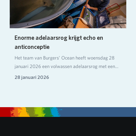
Enorme adelaarsrog krijgt echo en
anticonceptie
Het team van Burgers’ Ocean heeft woensdag 28
januari 2026 een volwassen adelaarsrog met een
spanwij…
28 januari 2026