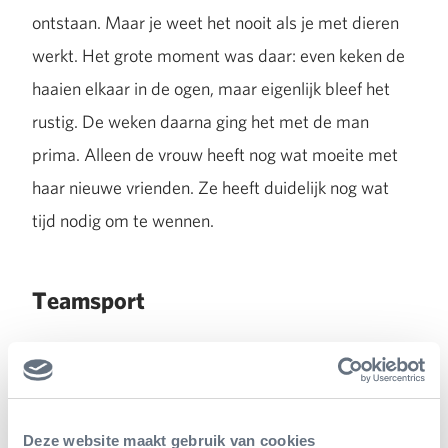
ontstaan. Maar je weet het nooit als je met dieren
werkt. Het grote moment was daar: even keken de
haaien elkaar in de ogen, maar eigenlijk bleef het
rustig. De weken daarna ging het met de man
prima. Alleen de vrouw heeft nog wat moeite met
haar nieuwe vrienden. Ze heeft duidelijk nog wat
tijd nodig om te wennen.
Teamsport
Om het zeil weg te halen, moesten in totaal vier
duikers het bassin in om deze klus te klaren. Twee
van deze duikers moesten het zeil losmaken. De
Deze website maakt gebruik van cookies