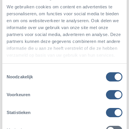
andere twee duikers waren zogenaamde
We gebruiken cookies om content en advertenties te
‘haaienduikers’. Zij hadden beiden een stok bij zich,
personaliseren, om functies voor social media te bieden
waarmee ze ieder één van hun twee collega-duikers
en om ons websiteverkeer te analyseren. Ook delen we
informatie over uw gebruik van onze site met onze
tegen nieuwsgierige haaien konden beschermen.
partners voor social media, adverteren en analyse. Deze
Daarnaast waren er zowel een duikploegleider als
partners kunnen deze gegevens combineren met andere
een haaienkijker boven water aanwezig: de eerste
informatie die u aan ze heeft verstrekt of die ze hebben
verzameld op basis van uw gebruik van hun services.
hield het team in de gaten en zou de duikers uit het
bassin halen, als hij het niet vertrouwde. De
Toestemmingsselectie
haaienkijker hield op zijn beurt de duikploegleider
Noodzakelijk
op de hoogte over het gedrag van de haaien. Tot
slot stonden er nog vier personen langs de kant die
Voorkeuren
het zeil uit het bassin moesten halen. Een echt team
Statistieken
dat als een goed geoliede machine zijn werk deed.
En de haaien? Die vonden het allemaal prima!