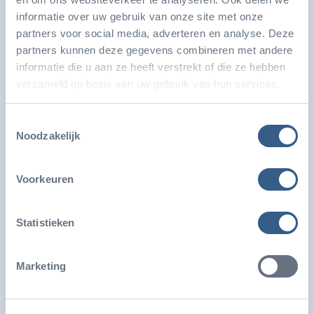
informatie over uw gebruik van onze site met onze
partners voor social media, adverteren en analyse. Deze
Burgers' Zoo ontwikkelt grootste
partners kunnen deze gegevens combineren met andere
zeegrasaquarium ter wereld
informatie die u aan ze heeft verstrekt of die ze hebben
Koninklijke Burgers’ Zoo ontwikkelt het grootste
verzameld op basis van uw gebruik van hun services.
zeegrasaquarium ter wereld met een volume van
ruim…
Toestemmingsselectie
Noodzakelijk
Voorkeuren
Statistieken
Marketing