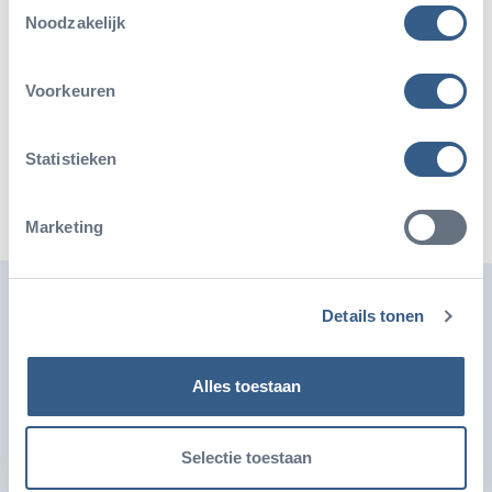
Toestemmingsselectie
Noodzakelijk
Deel dit artikel
Voorkeuren
Deel op Twitter
Deel op Facebook
Deel op WhatsApp
Kopieer link
Statistieken
Marketing
Ook leuk
Details tonen
Alles toestaan
Selectie toestaan