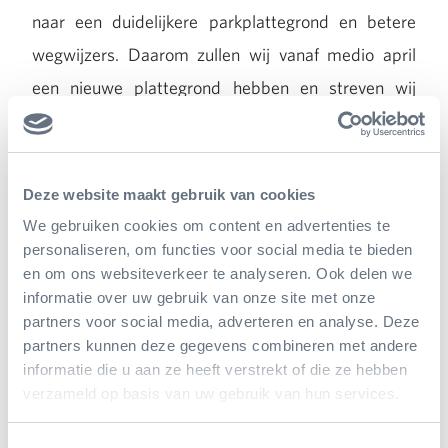
naar een duidelijkere parkplattegrond en betere
wegwijzers. Daarom zullen wij vanaf medio april
een nieuwe plattegrond hebben en streven wij
ernaar om voor de zomervakantie onze wegwijzers
in het park te verduidelijken in lijn met de nieuwe
huisstijl en ter bevordering van uw ervaring in ons
Deze website maakt gebruik van cookies
park.
We gebruiken cookies om content en advertenties te
personaliseren, om functies voor social media te bieden
en om ons websiteverkeer te analyseren. Ook delen we
informatie over uw gebruik van onze site met onze
partners voor social media, adverteren en analyse. Deze
partners kunnen deze gegevens combineren met andere
informatie die u aan ze heeft verstrekt of die ze hebben
verzameld op basis van uw gebruik van hun services.