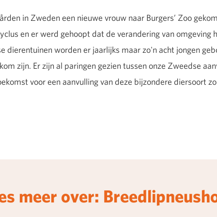
mården in Zweden een nieuwe vrouw naar Burgers’ Zoo gekome
clus en er werd gehoopt dat de verandering van omgeving hi
se dierentuinen worden er jaarlijks maar zo'n acht jongen geb
om zijn. Er zijn al paringen gezien tussen onze Zweedse aa
 toekomst voor een aanvulling van deze bijzondere diersoort zo
es meer over: Breedlipneush