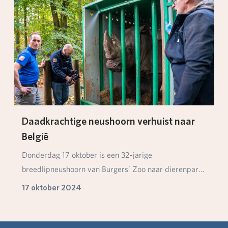
Daadkrachtige neushoorn verhuist naar
België
Donderdag 17 oktober is een 32-jarige
breedlipneushoorn van Burgers’ Zoo naar dierenpark
Le Monde Sa…
17 oktober 2024