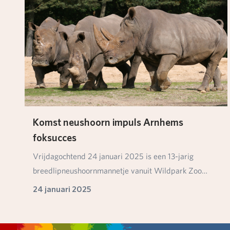
Komst neushoorn impuls Arnhems
foksucces
Vrijdagochtend 24 januari 2025 is een 13-jarig
breedlipneushoornmannetje vanuit Wildpark Zoo
Santo I…
24 januari 2025