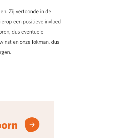
n. Zij vertoonde in de
erop een positieve invloed
oren, dus eventuele
nwinst en onze fokman, dus
rgen.
oorn