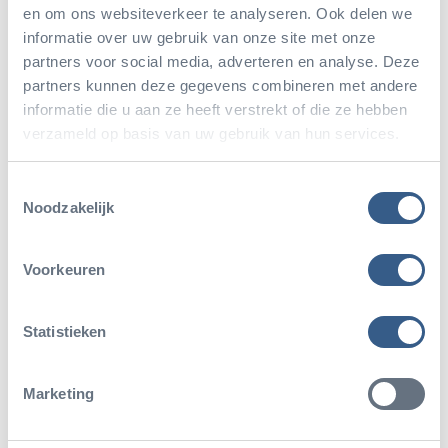
en om ons websiteverkeer te analyseren. Ook delen we
informatie over uw gebruik van onze site met onze
partners voor social media, adverteren en analyse. Deze
Heeft u interesse om uw gasten te verrassen met
partners kunnen deze gegevens combineren met andere
opmerkelijke parallellen tussen management-
informatie die u aan ze heeft verstrekt of die ze hebben
vraagstukken in mensen- en dierenwereld? Kijk dan
verzameld op basis van uw gebruik van hun services.
op website van het Safari Meeting Centre
, en neem
Toestemmingsselectie
contact op als u interesse heeft in deze business
Noodzakelijk
presentatie.
Voorkeuren
Bekijk meer informatie
Statistieken
Marketing
Deel dit artikel