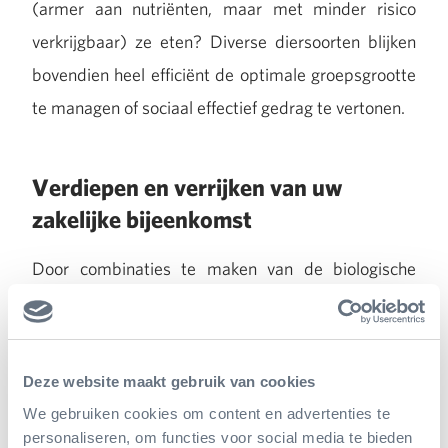
(armer aan nutriënten, maar met minder risico
verkrijgbaar) ze eten? Diverse diersoorten blijken
bovendien heel efficiënt de optimale groepsgrootte
te managen of sociaal effectief gedrag te vertonen.
Verdiepen en verrijken van uw
zakelijke bijeenkomst
Door combinaties te maken van de biologische
kennis die in het dierenpark aanwezig is en deze te
vertalen naar actuele managementvraagstukken die
herkenbaar zijn voor uw zakelijke gasten, kunnen uw
Deze website maakt gebruik van cookies
zakelijke bijeenkomsten naar wens worden verrijkt
We gebruiken cookies om content en advertenties te
en verdiept.
personaliseren, om functies voor social media te bieden