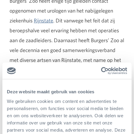
Burgers’ Zoo heeft enige tijd geleden contact
opgenomen met urologen van het nabijgelegen
ziekenhuis
Rijnstate
. Dit vanwege het feit dat zij
beroepshalve veel ervaring hebben met operaties
aan de zaadleiders. Daarnaast heeft Burgers’ Zoo al
vele decennia een goed samenwerkingsverband
met diverse artsen van Rijnstate, met name op het
gebied van mensapen. De dierenarts en de
parkmanager van Burgers’ Zoo hebben regelmatig
contact met specialisten van ziekenhuis Rijnstate
Deze website maakt gebruik van cookies
om gebruik te maken van hun kennis en expertise.
We gebruiken cookies om content en advertenties te
personaliseren, om functies voor social media te bieden
Chimpansees zijn nauw verwant aan mensen. Ook
en om ons websiteverkeer te analyseren. Ook delen we
anatomisch lijken de twee soorten sterk op elkaar.
informatie over uw gebruik van onze site met onze
De urologen Olaf Vrooman en Michael van Balken
partners voor social media, adverteren en analyse. Deze