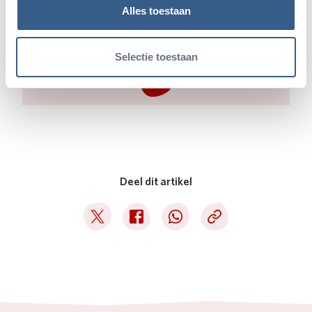
Lees meer over:
Alles toestaan
Chimpansee
Selectie toestaan
Deel dit artikel
Deel op Twitter
Deel op Facebook
Deel op WhatsApp
Kopieer link