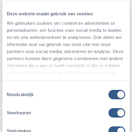
irriteren de huid van mensen sterk. De
dierverzorger zal met de spinnen altijd zo omgaan
Deze website maakt gebruik van cookies
dat het afwerpen van de haartjes zo goed mogelijk
We gebruiken cookies om content en advertenties te
personaliseren, om functies voor social media te bieden
wordt vermeden – niet alleen vanwege de
en om ons websiteverkeer te analyseren. Ook delen we
vervelende huidirritaties, maar ook omdat de spin
informatie over uw gebruik van onze site met onze
beter niet zodanig gestrest kan worden dat dit
partners voor social media, adverteren en analyse. Deze
partners kunnen deze gegevens combineren met andere
verdedigingsgedrag optreedt!
informatie die u aan ze heeft verstrekt of die ze hebben
verzameld op basis van uw gebruik van hun services.
Uit de parkgids
Toestemmingsselectie
Noodzakelijk
Dit artikel is onderdeel van de Parkgids van
Burgers' Zoo. In dit handboek krijgt u een kijkje
Voorkeuren
achter de schermen en krijgt u inzicht in het reilen
en zeilen van het dierenpark.
Statistieken