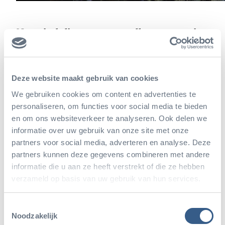
Kennisdeling tussen collega-aquaria
Kennisdeling tussen aquariumexperts onderling is
bijzonder waardevol om snel en efficiënt te leren.
Deze website maakt gebruik van cookies
Zo staat bijvoorbeeld het onderwerp op
het
We gebruiken cookies om content en advertenties te
programma
hoe veilig met giftige vissoorten
personaliseren, om functies voor social media te bieden
en om ons websiteverkeer te analyseren. Ook delen we
gewerkt kan worden en delen experts ook
informatie over uw gebruik van onze site met onze
praktijkvoorbeelden waaruit belangrijke lessen
partners voor social media, adverteren en analyse. Deze
partners kunnen deze gegevens combineren met andere
getrokken kunnen worden. De globale problematiek
informatie die u aan ze heeft verstrekt of die ze hebben
van de ‘plastic soep’, de wereldwijde overvloed aan
verzameld op basis van uw gebruik van hun services.
plastic afval dat dagelijks in de wereldzeeën
gedumpt wordt, staat eveneens op de agenda. Met
Toestemmingsselectie
Noodzakelijk
name publieksaquaria kunnen een belangrijke rol