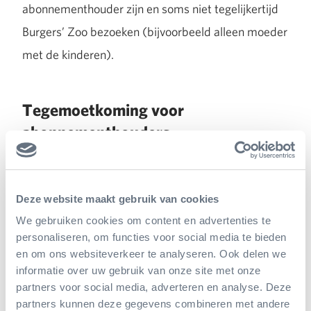
abonnementhouder zijn en soms niet tegelijkertijd
Burgers’ Zoo bezoeken (bijvoorbeeld alleen moeder
met de kinderen).
Tegemoetkoming voor
abonnementhouders
Burgers’ Zoo werkt toe naar een systeem waarbij
straks alleen jaarkaarten voor het parkeren te koop
Deze website maakt gebruik van cookies
zijn, of dagkaarten voor het parkeren. Om mensen
We gebruiken cookies om content en advertenties te
tegemoet te komen die een jaarabonnement
personaliseren, om functies voor social media te bieden
en om ons websiteverkeer te analyseren. Ook delen we
hebben dat nog maar enkele maanden geldig blijft,
informatie over uw gebruik van onze site met onze
is het tot en met 31 mei 2018 mogelijk
partners voor social media, adverteren en analyse. Deze
parkeerbonnen (in pakjes van vijf stuks) te kopen.
partners kunnen deze gegevens combineren met andere