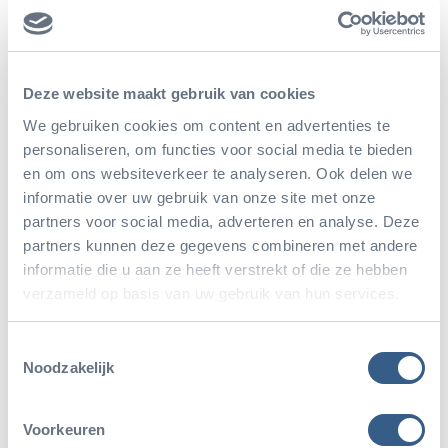
gerenommeerde sprekers als professor emeritus
Jan van Hooff, parkmanager en biologe Wineke
Schoo en de auteur zelf uiteraard. Honderden
Deze website maakt gebruik van cookies
gasten hebben zich ingeschreven voor het
We gebruiken cookies om content en advertenties te
personaliseren, om functies voor social media te bieden
symposium in het congrescentrum van het
en om ons websiteverkeer te analyseren. Ook delen we
Arnhemse dierenpark.
informatie over uw gebruik van onze site met onze
partners voor social media, adverteren en analyse. Deze
partners kunnen deze gegevens combineren met andere
informatie die u aan ze heeft verstrekt of die ze hebben
verzameld op basis van uw gebruik van hun services.
Deel dit artikel
Toestemmingsselectie
Deel op Twitter
Deel op Facebook
Deel op WhatsApp
Kopieer link
Noodzakelijk
Voorkeuren