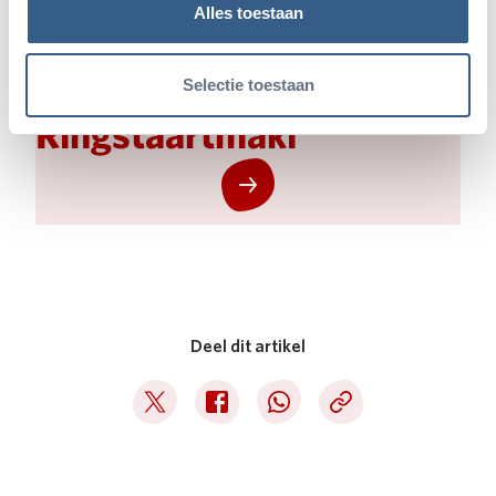
Alles toestaan
Lees meer over:
Selectie toestaan
Ringstaartmaki
Deel dit artikel
Deel op Twitter
Deel op Facebook
Deel op WhatsApp
Kopieer link