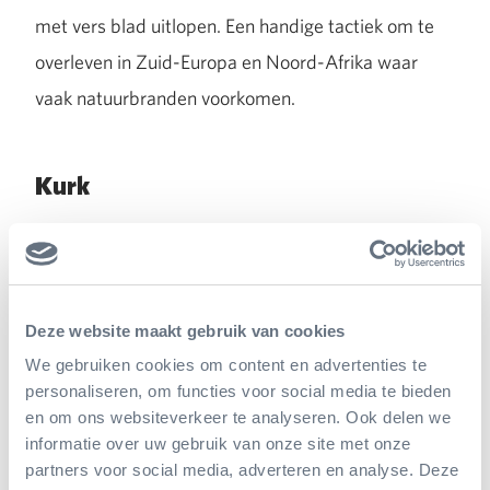
met vers blad uitlopen. Een handige tactiek om te
overleven in Zuid-Europa en Noord-Afrika waar
vaak natuurbranden voorkomen.
Kurk
Het winnen van kurk is een precieze
aangelegenheid en nog altijd handwerk. De boom
mag namelijk niet beschadigd worden. De eerste
Deze website maakt gebruik van cookies
kurkoogst kan pas plaatsvinden bij bomen van
We gebruiken cookies om content en advertenties te
ongeveer 25 jaar oud. Daarna duurt het telkens
personaliseren, om functies voor social media te bieden
weer zo’n tien jaar totdat de kurklaag weer dik
en om ons websiteverkeer te analyseren. Ook delen we
informatie over uw gebruik van onze site met onze
genoeg is om te oogsten. Gelukkig worden de
partners voor social media, adverteren en analyse. Deze