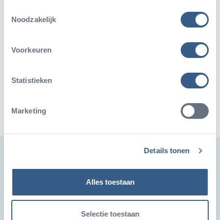
Toestemmingsselectie
Noodzakelijk
Deel dit artikel
Voorkeuren
Deel op Twitter
Deel op Facebook
Deel op WhatsApp
Kopieer link
Statistieken
Marketing
Details tonen
Ook leuk
Alles toestaan
Selectie toestaan