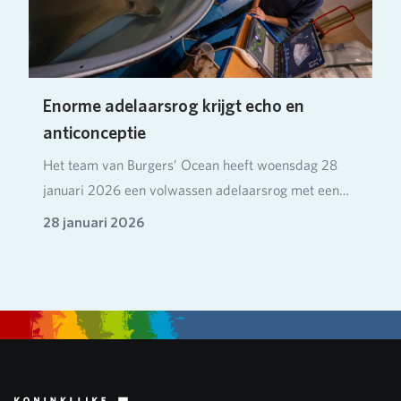
Enorme adelaarsrog krijgt echo en
anticonceptie
Het team van Burgers’ Ocean heeft woensdag 28
januari 2026 een volwassen adelaarsrog met een
spanwij…
28 januari 2026