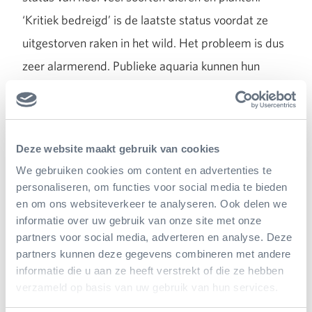
‘Kritiek bedreigd’ is de laatste status voordat ze
uitgestorven raken in het wild. Het probleem is dus
zeer alarmerend. Publieke aquaria kunnen hun
steentje bijdragen met de bescherming van deze
prachtige dieren. Dat doen we niet alleen door ze te
laten zien en het verhaal erachter te vertellen, maar
Deze website maakt gebruik van cookies
ook door actief bezig te zijn met
We gebruiken cookies om content en advertenties te
kweekprogramma’s. Het ideaal is natuurlijk dat je
personaliseren, om functies voor social media te bieden
vanuit die kweekprogramma’s dieren terug in de
en om ons websiteverkeer te analyseren. Ook delen we
informatie over uw gebruik van onze site met onze
natuur uitzet. Een horizon waar naartoe gewerkt
partners voor social media, adverteren en analyse. Deze
gaat worden, maar waar we nog lang niet zijn. Toch
partners kunnen deze gegevens combineren met andere
ga je met deze informatie op zak weer anders kijken
informatie die u aan ze heeft verstrekt of die ze hebben
verzameld op basis van uw gebruik van hun services.
naar deze bizar gevormde dieren.