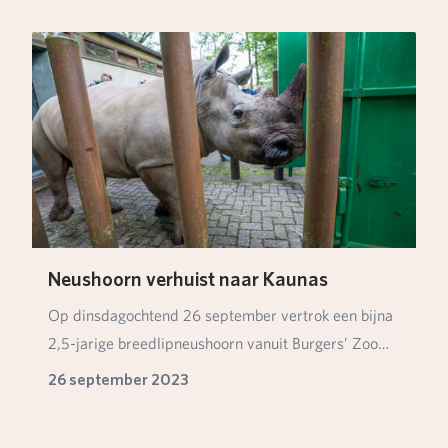
Neushoorn verhuist naar Kaunas
Op dinsdagochtend 26 september vertrok een bijna
2,5-jarige breedlipneushoorn vanuit Burgers’ Zoo
na…
26 september 2023