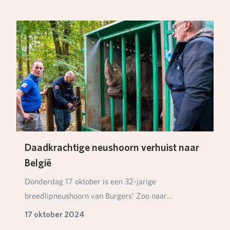
Daadkrachtige neushoorn verhuist naar
België
Donderdag 17 oktober is een 32-jarige
breedlipneushoorn van Burgers’ Zoo naar
dierenpark Le Monde Sa…
17 oktober 2024