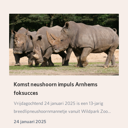
Komst neushoorn impuls Arnhems
foksucces
Vrijdagochtend 24 januari 2025 is een 13-jarig
breedlipneushoornmannetje vanuit Wildpark Zoo
Santo I…
24 januari 2025