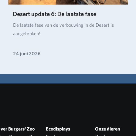
Desert update 6: De laatste fase
De laatste fase van de verbouwing in de Desert is
aangebroken!
24 juni 2026
ver Burgers' Zoo
Ecodisplays
Onze dieren