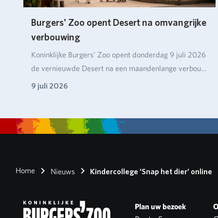
Burgers' Zoo opent Desert na omvangrijke
verbouwing
Koninklijke Burgers’ Zoo opent donderdag 9 juli 2026
de vernieuwde Desert na een maandenlange verbou…
9 juli 2026
Home
Nieuws
Kindercollege ‘Snap het dier’ online
Plan uw bezoek
O