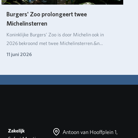
Burgers' Zoo prolongeert twee
Michelinsterren
Koninklijke Burgers’ Zoo is door Michelin ook in
2026 bekroond met twee Michelinsterren.&n…
11 juni 2026
Zakelijk
Antoon van Hooffplein 1,