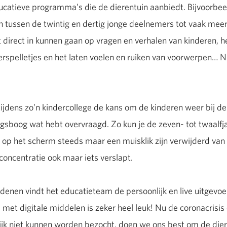
ucatieve programma’s die de dierentuin aanbiedt. Bijvoorbeel
 van tussen de twintig en dertig jonge deelnemers tot vaak me
t direct in kunnen gaan op vragen en verhalen van kinderen, h
erspelletjes en het laten voelen en ruiken van voorwerpen… N
ijdens zo’n kindercollege de kans om de kinderen weer bij d
gsboog wat hebt overvraagd. Zo kun je de zeven- tot twaalfja
is op het scherm steeds maar een muisklik zijn verwijderd va
oncentratie ook maar iets verslapt.
denen vindt het educatieteam de persoonlijk en live uitgev
met digitale middelen is zeker heel leuk! Nu de coronacrisis 
lijk niet kunnen worden bezocht, doen we ons best om de die