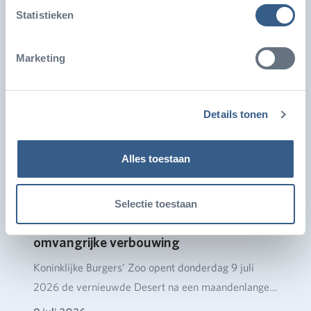
zeegrasaquarium ter wereld met een volume van
Statistieken
ruim…
Marketing
Details tonen
Alles toestaan
Selectie toestaan
Burgers' Zoo opent Desert na
omvangrijke verbouwing
Koninklijke Burgers’ Zoo opent donderdag 9 juli
2026 de vernieuwde Desert na een maandenlange
verbou…