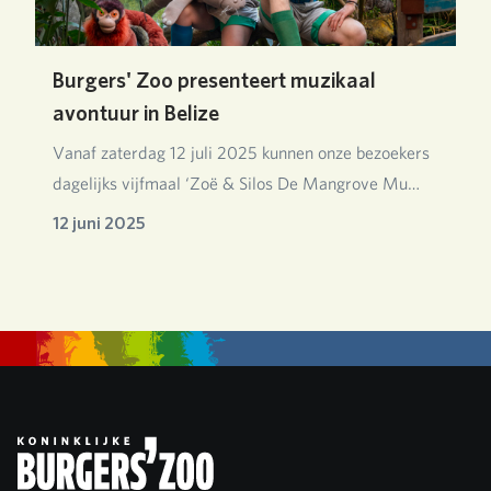
Burgers' Zoo presenteert muzikaal
avontuur in Belize
Vanaf zaterdag 12 juli 2025 kunnen onze bezoekers
dagelijks vijfmaal ‘Zoë & Silos De Mangrove Mu…
12 juni 2025