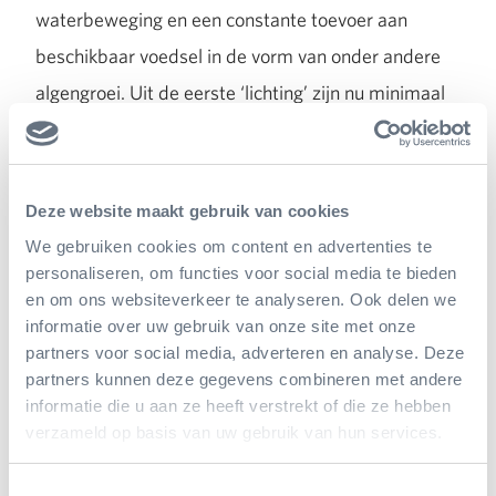
waterbeweging en een constante toevoer aan
beschikbaar voedsel in de vorm van onder andere
algengroei. Uit de eerste ‘lichting’ zijn nu minimaal
vijf krabbetjes uitgegroeid tot een formaat van circa
twee centimeter. Het zal niet lang meer duren, of
deze eigen nakweek wordt voor de schermen
Deze website maakt gebruik van cookies
uitgezet.
We gebruiken cookies om content en advertenties te
personaliseren, om functies voor social media te bieden
en om ons websiteverkeer te analyseren. Ook delen we
Tim vertelt dat het team al heel veel wijzer is
informatie over uw gebruik van onze site met onze
geworden van het hele proces, maar logischerwijze
partners voor social media, adverteren en analyse. Deze
partners kunnen deze gegevens combineren met andere
ook nog met de nodige vragen zit. Veel is nog niet
informatie die u aan ze heeft verstrekt of die ze hebben
bekend, of in ieder geval nog nooit wetenschappelijk
verzameld op basis van uw gebruik van hun services.
beschreven. Zo kenmerkt de overgangsfase van het
Toestemmingsselectie
eerste larvale stadium naar het tweede zich in onze