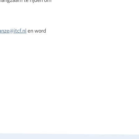
anze@itcf.nl
en word