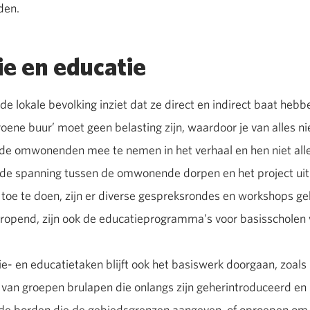
den.
e en educatie
 de lokale bevolking inziet dat ze direct en indirect baat hebb
ene buur’ moet geen belasting zijn, waardoor je van alles n
m de omwonenden mee te nemen in het verhaal en hen niet al
 de spanning tussen de omwonende dorpen en het project uit 
 toe te doen, zijn er diverse gespreksrondes en workshops g
 heropend, zijn ook de educatieprogramma’s voor basisscholen
- en educatietaken blijft ook het basiswerk doorgaan, zoals
n van groepen brulapen die onlangs zijn geherintroduceerd en
e borden die de gebiedsgrenzen aangeven, of oproepen om 