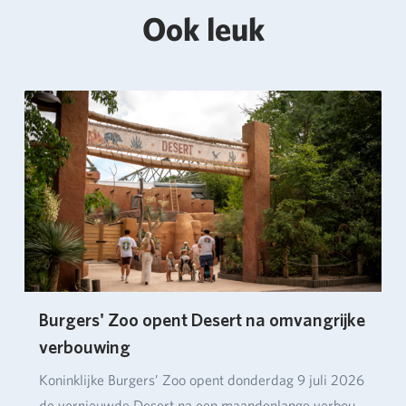
Ook leuk
Burgers' Zoo opent Desert na omvangrijke
verbouwing
Koninklijke Burgers’ Zoo opent donderdag 9 juli 2026
de vernieuwde Desert na een maandenlange verbou…