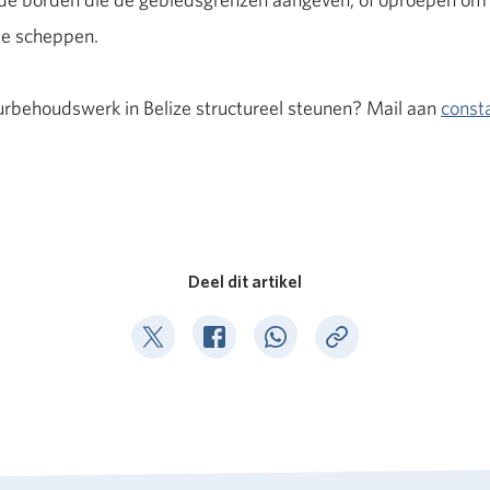
te scheppen.
uurbehoudswerk in Belize structureel steunen? Mail aan
const
Deel dit artikel
Deel op Twitter
Deel op Facebook
Deel op WhatsApp
Kopieer link