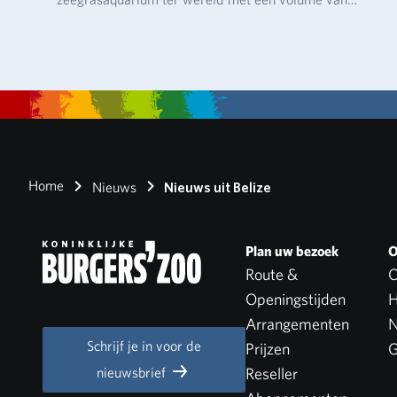
ruim…
Home
Nieuws
Nieuws uit Belize
Plan uw bezoek
O
Route &
O
Openingstijden
H
Arrangementen
N
Schrijf je in voor de
Prijzen
G
nieuwsbrief
Reseller