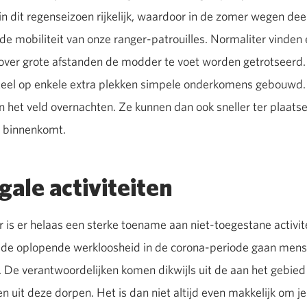
in dit regenseizoen rijkelijk, waardoor in de zomer wegen d
de mobiliteit van onze ranger-patrouilles. Normaliter vinden e
 over grote afstanden de modder te voet worden getrotseer
el op enkele extra plekken simpele onderkomens gebouwd.
 het veld overnachten. Ze kunnen dan ook sneller ter plaatse
ap binnenkomt.
gale activiteiten
 is er helaas een sterke toename aan niet-toegestane activite
de oplopende werkloosheid in de corona-periode gaan mense
n. De verantwoordelijken komen dikwijls uit de aan het gebi
 uit deze dorpen. Het is dan niet altijd even makkelijk om j