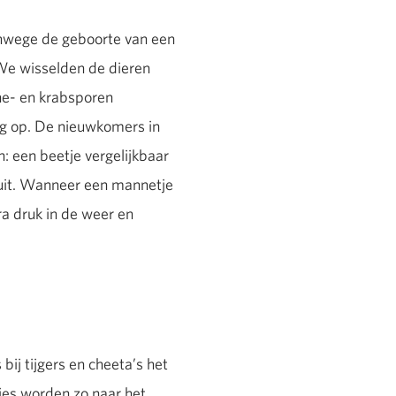
vanwege de geboorte van een
 We wisselden de dieren
ine- en krabsporen
ing op. De nieuwkomers in
: een beetje vergelijkbaar
spuit. Wanneer een mannetje
ra druk in de weer en
ij tijgers en cheeta’s het
tjes worden zo naar het