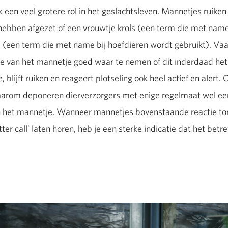
 een veel grotere rol in het geslachtsleven. Mannetjes ruiken
hebben afgezet of een vrouwtje krols (een term die met name
s (een term die met name bij hoefdieren wordt gebruikt). Vaak
ie van het mannetje goed waar te nemen of dit inderdaad het
 blijft ruiken en reageert plotseling ook heel actief en alert. C
 daarom deponeren dierverzorgers met enige regelmaat wel e
van het mannetje. Wanneer mannetjes bovenstaande reactie t
er call’ laten horen, heb je een sterke indicatie dat het bet