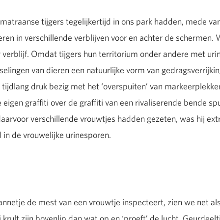
Sumatraanse tijgers tegelijkertijd in ons park hadden, mede 
ieren in verschillende verblijven voor en achter de schermen.
r verblijf. Omdat tijgers hun territorium onder andere met ur
selingen van dieren een natuurlijke vorm van gedragsverrijk
 tijdlang druk bezig met het ‘overspuiten’ van markeerplekken
eigen graffiti over de graffiti van een rivaliserende bende 
daarvoor verschillende vrouwtjes hadden gezeten, was hij ext
in de vrouwelijke urinesporen.
tje de mest van een vrouwtje inspecteert, zien we net als b
j krult zijn bovenlip dan wat op en ‘proeft’ de lucht. Geurdeel