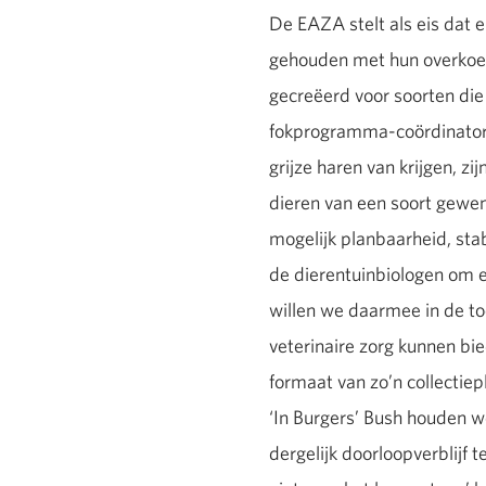
De EAZA stelt als eis dat e
gehouden met hun overkoepe
gecreëerd voor soorten di
fokprogramma-coördinatore
grijze haren van krijgen, z
dieren van een soort gewens
mogelijk planbaarheid, stab
de dierentuinbiologen om ec
willen we daarmee in de t
veterinaire zorg kunnen bi
formaat van zo’n collectie
‘In Burgers’ Bush houden w
dergelijk doorloopverblijf t