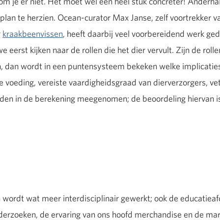
kom je er niet. Het moet wel een heel stuk concreter! Anderhal
plan te herzien. Ocean-curator Max Janse, zelf voortrekker v
r
kraakbeenvissen
, heeft daarbij veel voorbereidend werk ge
 eerst kijken naar de rollen die het dier vervult. Zijn de roll
n, dan wordt in een puntensysteem bekeken welke implicatie
e voeding, vereiste vaardigheidsgraad van dierverzorgers, ve
orden in de berekening meegenomen; de beoordeling hiervan i
n wordt wat meer interdisciplinair gewerkt; ook de educatieafd
nderzoeken, de ervaring van ons hoofd merchandise en de m