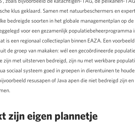
’, zoals bijvoorbeeld de katachtigen-TAG, de pelikanen-TAG
tische klus geklaard. Samen met natuurbeschermers en expe
lke bedreigde soorten in het globale managementplan op de l
weggelegd voor een gezamenlijk populatiebeheerprogramma in
taat is een regionaal collectieplan binnen EAZA. Een voorbee
uit de groep van makaken: wél een gecoördineerde populatie
 zijn met uitsterven bedreigd, zijn nu met werkbare populati
ua sociaal systeem goed in groepen in dierentuinen te houd
voorbeeld resusapen of Java apen die niet bedreigd zijn en 
omen.
t zijn eigen plannetje