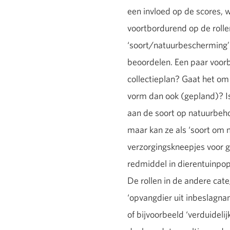
een invloed op de scores, w
voortbordurend op de rolle
‘soort/natuurbescherming’ e
beoordelen. Een paar voorbe
collectieplan? Gaat het om
vorm dan ook (gepland)? I
aan de soort op natuurbeho
maar kan ze als ‘soort om
verzorgingskneepjes voor ge
redmiddel in dierentuinpop
De rollen in de andere categ
‘opvangdier uit inbeslagnam
of bijvoorbeeld ‘verduideli