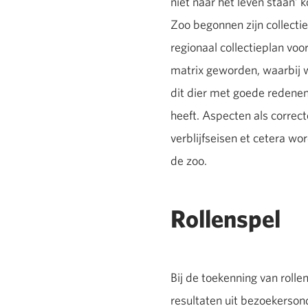
niet naar het leven staan’ 
Zoo begonnen zijn collectie
regionaal collectieplan voo
matrix geworden, waarbij we
dit dier met goede redene
heeft. Aspecten als correct
verblijfseisen et cetera w
de zoo.
Rollenspel
Bij de toekenning van rolle
resultaten uit bezoekerso