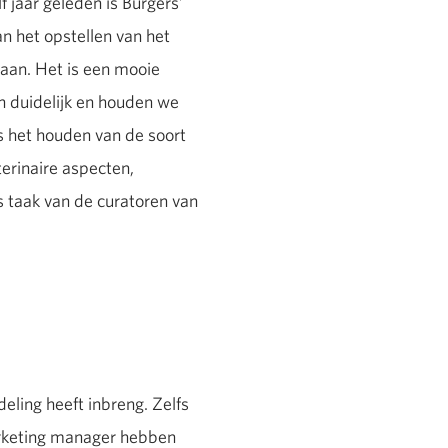
f jaar geleden is Burgers’
an het opstellen van het
daan. Het is een mooie
en duidelijk en houden we
s het houden van de soort
terinaire aspecten,
s taak van de curatoren van
eling heeft inbreng. Zelfs
arketing manager hebben