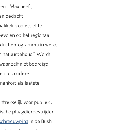
kent. Max heeft,
eën bedacht:
kkelijk objectief te
bevolen op het regionaal
troductieprogramma in welke
 en natuurbehoud? Wordt
aar zelf niet bedreigd,
en bijzondere
nenkort als laatste
ntrekkelijk voor publiek’,
gische plaagdierbestrijder’
schreeuwpiha
in de Bush