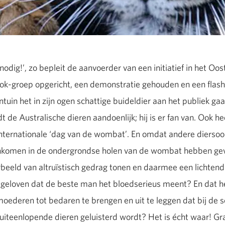
odig!’, zo bepleit de aanvoerder van een initiatief in het O
book-groep opgericht, een demonstratie gehouden en een fla
entuin het in zijn ogen schattige buideldier aan het publiek 
t de Australische dieren aandoenlijk; hij is er fan van. Ook heef
nternationale ‘dag van de wombat’. En omdat andere diersoor
enkomen in de ondergrondse holen van de wombat hebben ge
beeld van altruïstisch gedrag tonen en daarmee een lichtend
 geloven dat de beste man het bloedserieus meent? En dat h
oederen tot bedaren te brengen en uit te leggen dat bij de 
 uiteenlopende dieren geluisterd wordt? Het is écht waar! G