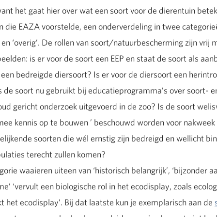
ant het gaat hier over wat een soort voor de dierentuin bete
n die EAZA voorstelde, een onderverdeling in twee categori
n ‘overig’. De rollen van soort/natuurbescherming zijn vrij ma
elden: is er voor de soort een EEP en staat de soort als aan
 een bedreigde diersoort? Is er voor de diersoort een herin
s de soort nu gebruikt bij educatieprogramma’s over soort-
ud gericht onderzoek uitgevoerd in de zoo? Is de soort welisw
 mee kennis op te bouwen ’ beschouwd worden voor nakweek 
lijkende soorten die wél ernstig zijn bedreigd en wellicht bin
ulaties terecht zullen komen?
orie waaieren uiteen van ‘historisch belangrijk’, ‘bijzonder aa
e’ ‘vervult een biologische rol in het ecodisplay, zoals ecolo
jkt het ecodisplay’. Bij dat laatste kun je exemplarisch aan de