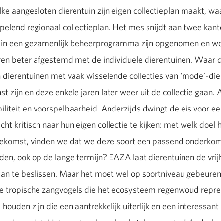
lke aangesloten dierentuin zijn eigen collectieplan maakt, wa
lend regionaal collectieplan. Het mes snijdt aan twee kante
e in een gezamenlijk beheerprogramma zijn opgenomen en w
n beter afgestemd met de individuele dierentuinen. Waar d
ijn dierentuinen met vaak wisselende collecties van ‘mode’-d
t zijn en deze enkele jaren later weer uit de collectie gaan. A
iliteit en voorspelbaarheid. Anderzijds dwingt de eis voor een
ht kritisch naar hun eigen collectie te kijken: met welk doe
oekomst, vinden we dat we deze soort een passend onderko
eden, ook op de lange termijn? EAZA laat dierentuinen de vrij
plan te beslissen. Maar het moet wel op soortniveau gebeuren.
e tropische zangvogels die het ecosysteem regenwoud repres
e houden zijn die een aantrekkelijk uiterlijk en een interessan