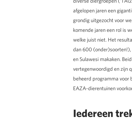
diverse diergroepen (‘TAGS
afgelopen jaren een gigan
grondig uitgezocht voor we
komende jaren een rol is 
welke juist niet. Het resul
dan 600 (onder)soorten!), 
en Sulawesi makaken. Beide
vertegenwoordigd en zijn q
beheerd programma voor bij
EAZA-dierentuinen voork
Iedereen trek