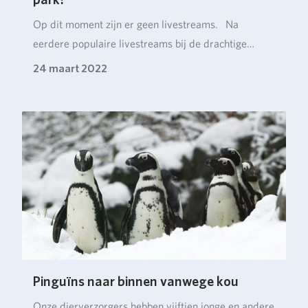
Op dit moment zijn er geen livestreams. Na
eerdere populaire livestreams bij de drachtige
neushoor…
24 maart 2022
Pinguïns naar binnen vanwege kou
Onze dierverzorgers hebben vijftien jonge en andere