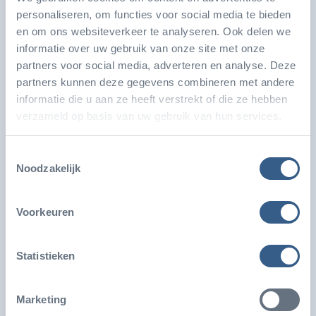
personaliseren, om functies voor social media te bieden
en om ons websiteverkeer te analyseren. Ook delen we
informatie over uw gebruik van onze site met onze
partners voor social media, adverteren en analyse. Deze
partners kunnen deze gegevens combineren met andere
Burgers' Zoo ontwikkelt grootste
informatie die u aan ze heeft verstrekt of die ze hebben
verzameld op basis van uw gebruik van hun services.
zeegrasaquarium ter wereld
Koninklijke Burgers’ Zoo ontwikkelt het grootste
Toestemmingsselectie
zeegrasaquarium ter wereld met een volume van
Noodzakelijk
ruim…
Voorkeuren
Statistieken
Marketing