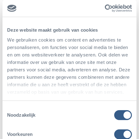
fantastisch zijn: hartelijk dank, mede namens alle
parkrangers in Belize die 24-7 in dit gebied
opereren om alles te beschermen en te behouden!
Deze website maakt gebruik van cookies
We gebruiken cookies om content en advertenties te
personaliseren, om functies voor social media te bieden
en om ons websiteverkeer te analyseren. Ook delen we
informatie over uw gebruik van onze site met onze
partners voor social media, adverteren en analyse. Deze
partners kunnen deze gegevens combineren met andere
informatie die u aan ze heeft verstrekt of die ze hebben
Deel dit artikel
verzameld op basis van uw gebruik van hun services.
Deel op Twitter
Deel op Facebook
Deel op WhatsApp
Kopieer link
Toestemmingsselectie
Noodzakelijk
Voorkeuren