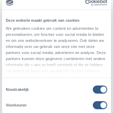
educatie over duurzame ontwikkeling, de kansen en
beperkingen van het digitaliseren van informele
Deze website maakt gebruik van cookies
educatie en technieken om de bezoekers te
We gebruiken cookies om content en advertenties te
informeren over het beleid van moderne
personaliseren, om functies voor social media te bieden
dierenparken.
en om ons websiteverkeer te analyseren. Ook delen we
informatie over uw gebruik van onze site met onze
partners voor social media, adverteren en analyse. Deze
partners kunnen deze gegevens combineren met andere
informatie die u aan ze heeft verstrekt of die ze hebben
verzameld op basis van uw gebruik van hun services.
Deel dit artikel
Toestemmingsselectie
Deel op Twitter
Deel op Facebook
Deel op WhatsApp
Kopieer link
Noodzakelijk
Voorkeuren