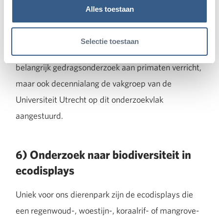
Universiteit Utrecht zijn heel regelmatig met
Alles toestaan
mensapenonderzoek bezig. Ook hier een traditie:
Prof. emeritus Jan van Hooff, geboren en getogen in
Selectie toestaan
Burgers’ Zoo, heeft natuurlijk niet alleen zelf
belangrijk gedragsonderzoek aan primaten verricht,
maar ook decennialang de vakgroep van de
Universiteit Utrecht op dit onderzoekvlak
aangestuurd.
6) Onderzoek naar biodiversiteit in
ecodisplays
Uniek voor ons dierenpark zijn de ecodisplays die
een regenwoud-, woestijn-, koraalrif- of mangrove-