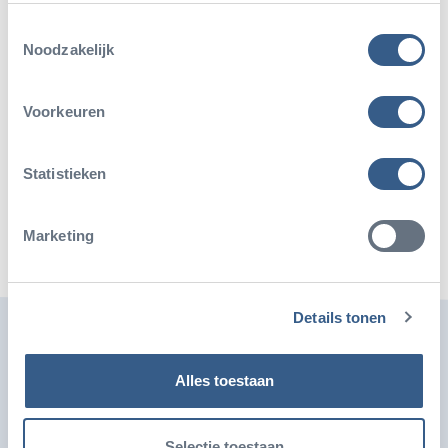
Toestemmingsselectie
Noodzakelijk
Voorkeuren
Deel dit artikel
Statistieken
Deel op Twitter
Deel op Facebook
Deel op WhatsApp
Kopieer link
Marketing
Details tonen
Ook leuk
Alles toestaan
Selectie toestaan