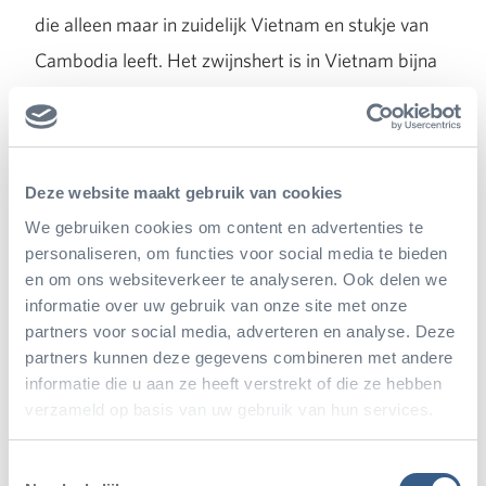
die alleen maar in zuidelijk Vietnam en stukje van
Cambodia leeft. Het zwijnshert is in Vietnam bijna
of helemaal uitgeroeid en men is daar nu met
herintroductieprojecten bezig. De Indochinese tijger
is inmiddels vermoedelijk uitgestorven in Vietnam,
Deze website maakt gebruik van cookies
daarvan gaan tenminste de experts van de Rode
We gebruiken cookies om content en advertenties te
Lijst uit. Andere bronnen denken dat er nog
personaliseren, om functies voor social media te bieden
maximaal twintig dieren in Vietnam over zijn. Ook
en om ons websiteverkeer te analyseren. Ook delen we
informatie over uw gebruik van onze site met onze
al is onze tijger in de Rimba van de Sumantraanse
partners voor social media, adverteren en analyse. Deze
ondersoort, toch was hij afgelopen zomer een prima
partners kunnen deze gegevens combineren met andere
‘stand in’ zijn in de
zomermusical
!
informatie die u aan ze heeft verstrekt of die ze hebben
verzameld op basis van uw gebruik van hun services.
Toestemmingsselectie