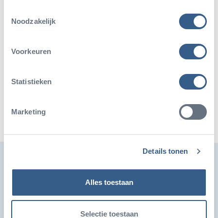
Toestemmingsselectie
Noodzakelijk
Voorkeuren
Deel dit artikel
Statistieken
Deel op Twitter
Deel op Facebook
Deel op WhatsApp
Kopieer link
Marketing
Details tonen
Ook leuk
Alles toestaan
Selectie toestaan