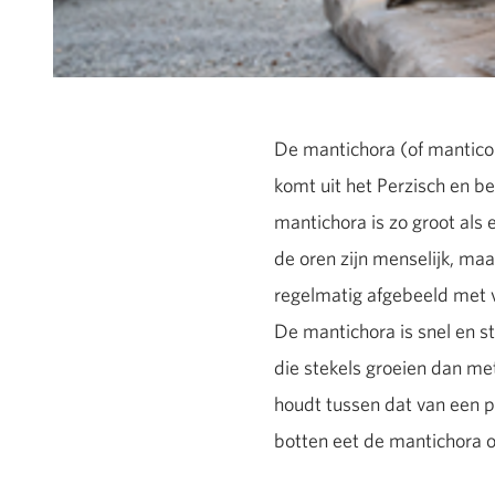
De mantichora (of manticor
komt uit het Perzisch en b
mantichora is zo groot als
de oren zijn menselijk, maar
regelmatig afgebeeld met v
De mantichora is snel en ste
die stekels groeien dan met
houdt tussen dat van een p
botten eet de mantichora o