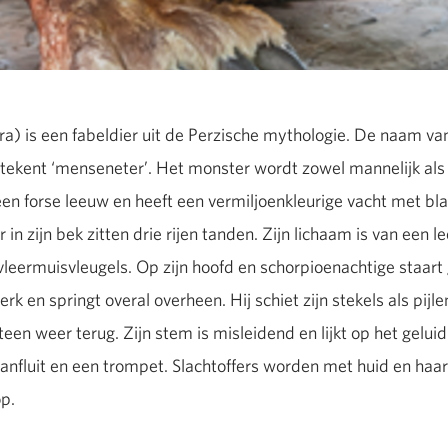
a) is een fabeldier uit de Perzische mythologie. De naam va
etekent ‘menseneter’. Het monster wordt zowel mannelijk als
 een forse leeuw en heeft een vermiljoenkleurige vacht met bl
 in zijn bek zitten drie rijen tanden. Zijn lichaam is van een 
leermuisvleugels. Op zijn hoofd en schorpioenachtige staart g
rk en springt overal overheen. Hij schiet zijn stekels als pijlen
een weer terug. Zijn stem is misleidend en lijkt op het gelu
anfluit en een trompet. Slachtoffers worden met huid en haar
p.