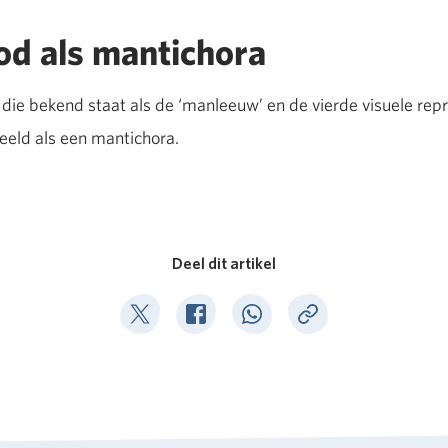
d als mantichora
ie bekend staat als de ‘manleeuw’ en de vierde visuele repr
beeld als een mantichora.
Deel dit artikel
Deel op Twitter
Deel op Facebook
Deel op WhatsApp
Kopieer link